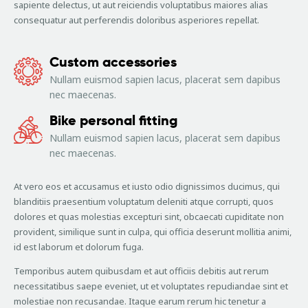
sapiente delectus, ut aut reiciendis voluptatibus maiores alias
consequatur aut perferendis doloribus asperiores repellat.
Custom accessories
Nullam euismod sapien lacus, placerat sem dapibus
nec maecenas.
Bike personal fitting
Nullam euismod sapien lacus, placerat sem dapibus
nec maecenas.
At vero eos et accusamus et iusto odio dignissimos ducimus, qui
blanditiis praesentium voluptatum deleniti atque corrupti, quos
dolores et quas molestias excepturi sint, obcaecati cupiditate non
provident, similique sunt in culpa, qui officia deserunt mollitia animi,
id est laborum et dolorum fuga.
Temporibus autem quibusdam et aut officiis debitis aut rerum
necessitatibus saepe eveniet, ut et voluptates repudiandae sint et
molestiae non recusandae. Itaque earum rerum hic tenetur a