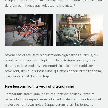
voluptate velit esse, quam nihil molestiae consequatur, vel illum, qui
dolorem eum fugiat, quo voluptas nulla pariatur?
At vero eos et accusamus et iusto odio dignissimos ducimus, qui
blanditiis praesentium voluptatum deleniti atque corrupti, quos
dolores et quas molestias excepturi sint, obcaecati cupiditate non
provident, similique sunt in culpa, qui officia deserunt mollitia animi,
id est laborum et dolorum fuga.
Five lessons from a year of ultrarunning
Temporibus autem quibusdam et aut officiis debitis aut rerum
necessitatibus saepe eveniet, ut et voluptates repudiandae sint et
molestiae non recusandae. Itaque earum rerum hic tenetur a