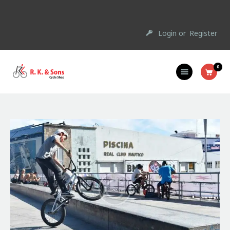
Login or
Register
Home
0
About Us
Shop
Anand Cycling Club
Contact Us