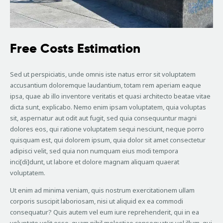
Free Costs Estimation
Sed ut perspiciatis, unde omnis iste natus error sit voluptatem
accusantium doloremque laudantium, totam rem aperiam eaque
ipsa, quae ab illo inventore veritatis et quasi architecto beatae vitae
dicta sunt, explicabo. Nemo enim ipsam voluptatem, quia voluptas
sit, aspernatur aut odit aut fugit, sed quia consequuntur magni
dolores eos, qui ratione voluptatem sequi nesciunt, neque porro
quisquam est, qui dolorem ipsum, quia dolor sit amet consectetur
adipisci velit, sed quia non numquam eius modi tempora
inci[di]dunt, ut labore et dolore magnam aliquam quaerat
voluptatem.
Ut enim ad minima veniam, quis nostrum exercitationem ullam
corporis suscipit laboriosam, nisi ut aliquid ex ea commodi
consequatur? Quis autem vel eum iure reprehenderit, qui in ea