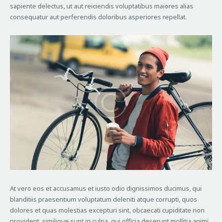
sapiente delectus, ut aut reiciendis voluptatibus maiores alias
consequatur aut perferendis doloribus asperiores repellat.
At vero eos et accusamus et iusto odio dignissimos ducimus, qui
blanditiis praesentium voluptatum deleniti atque corrupti, quos
dolores et quas molestias excepturi sint, obcaecati cupiditate non
provident, similique sunt in culpa, qui officia deserunt mollitia animi,